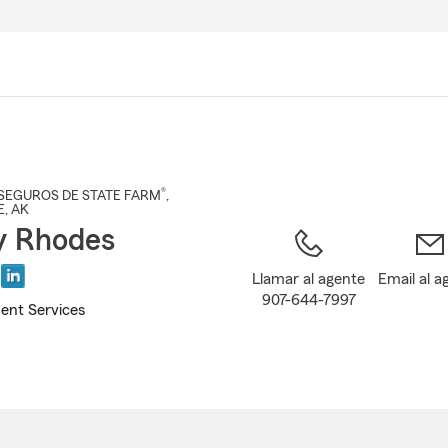
Pasar
al
contenido
principal
®
SEGUROS DE STATE FARM
,
E
, AK
y Rhodes
Llamar al agente
Email al a
907-644-7997
ent Services