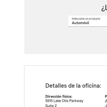
¿
Seleccione un producto
Selec
un
nomb
de
produ
del
menú
despl
Detalles de la oficina:
Dirección física:
P
5915 Lake Otis Parkway
¡
Suite 2
J