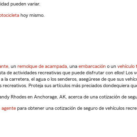
ilidad pueden variar.
tocicleta
hoy mismo.
ante
, un
remolque de acampada
, una
embarcación
o un
vehículo 
ista de actividades recreativas que puede disfrutar con ellos! Los 
a la carretera, el agua o los senderos, asegúrese de que sus vehí
 recreativos. Proteja sus artículos más preciados dondequiera qu
ndy Rhodes en Anchorage, AK, acerca de una cotización de segur
n agente
para obtener una cotización de seguro de vehículos recre