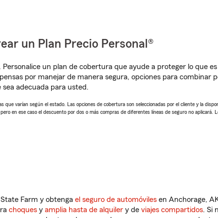
ear un Plan Precio Personal®
. Personalice un plan de cobertura que ayude a proteger lo que es 
mpensas por manejar de manera segura, opciones para combinar p
e sea adecuada para usted.
 que varían según el estado. Las opciones de cobertura son seleccionadas por el cliente y la disponib
, pero en ese caso el descuento por dos o más compras de diferentes líneas de seguro no aplicará. 
n State Farm y obtenga
el seguro de automóviles
en Anchorage, AK 
tra
choques
y
amplia hasta de alquiler
y de
viajes compartidos
. Si