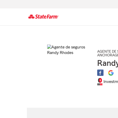
Comienzo
del
contenido
principal
AGENTE DE 
ANCHORAG
Rand
Investm