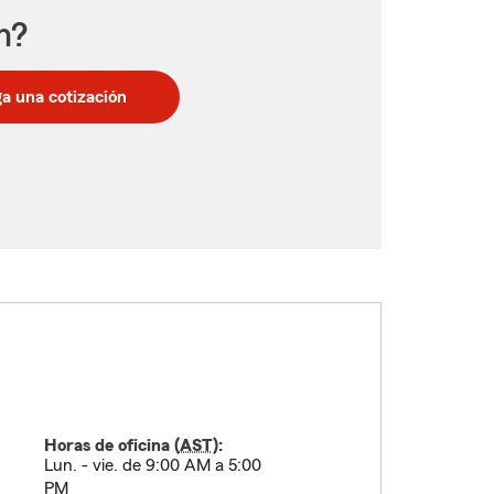
n?
a una cotización
Horas de oficina (
AST
):
Lun. - vie. de 9:00 AM a 5:00
PM