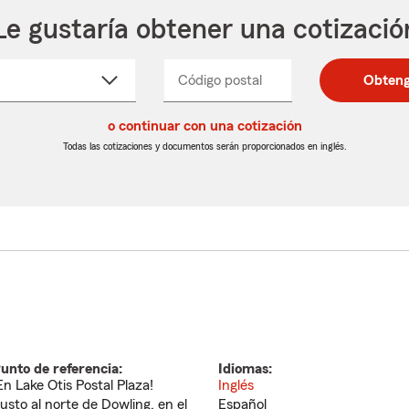
Le gustaría obtener una cotizació
cione
Código postal
Ingresa
Ingresa
Obteng
_____
un
un
re
código
código
cto
o continuar con una cotización
postal
postal
de
de
Todas las cotizaciones y documentos serán proporcionados en inglés.
egable
5
5
dígitos
dígitos
unto de referencia:
Idiomas:
En Lake Otis Postal Plaza!
Inglés
usto al norte de Dowling, en el
Español